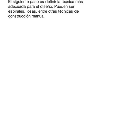
El siguiente paso es definir la técnica más
adecuada para el diseño. Pueden ser
espirales, losas, entre otras técnicas de
construcción manual.
Creemos que los procesos de construcción
manual transmiten cualidades íntimas al
objeto. Al centrarnos en las cualidades
sensoriales humanas durante la elaboración,
pretendemos producir piezas únicas que
sean agradables a la vista y al tacto.
Una vez que hemos terminado, es importante
dejar secar cada pieza a su tiempo y en
condiciones controladas.
Todos nuestros esmaltes se formulan en el
estudio. Utilizamos una gama de óxidos y
tintes para producir engobes y esmaltes en
una variedad de colores.
Toda nuestra vajilla es apta para alimentos,
para el lavavajillas y para el microondas.
Nuestras cerámicas se cuecen con
energía
100% renovable.